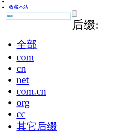
收藏本站
后缀:
全部
com
cn
net
com.cn
org
cc
其它后缀