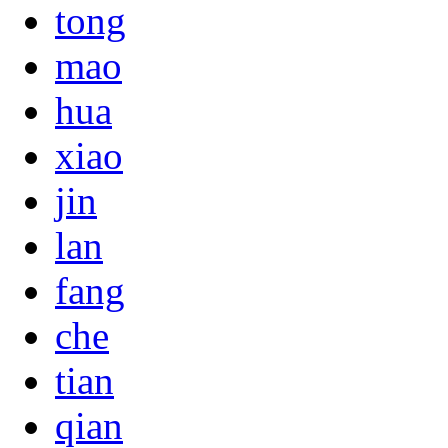
tong
mao
hua
xiao
jin
lan
fang
che
tian
qian