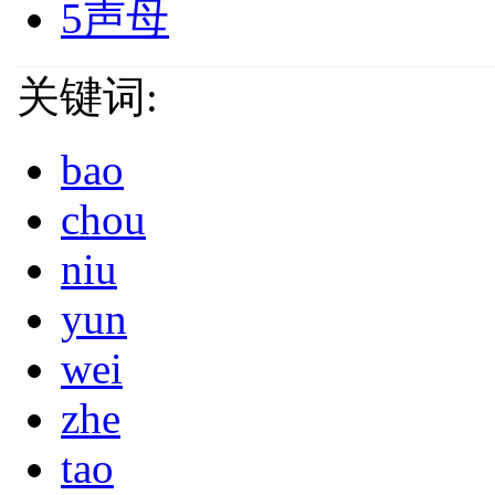
5声母
关键词:
bao
chou
niu
yun
wei
zhe
tao