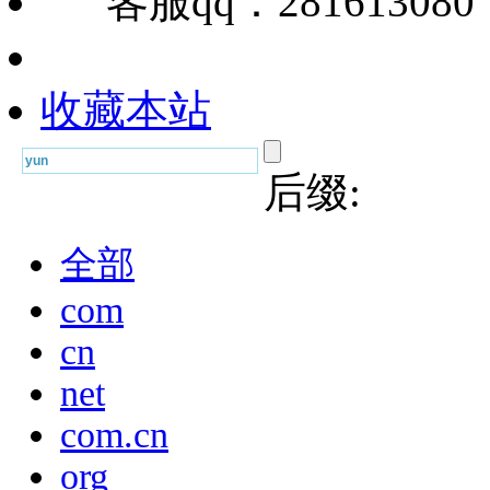
客服qq：28161308
收藏本站
后缀:
全部
com
cn
net
com.cn
org