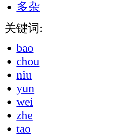
多杂
关键词:
bao
chou
niu
yun
wei
zhe
tao