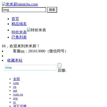
首页
精品域名
特价米表
已售列表
Hi，欢迎来到米米厨！
客服qq：281613080（微信同号）
收藏本站
后缀:
全部
com
cn
net
com.cn
org
cc
其它后缀