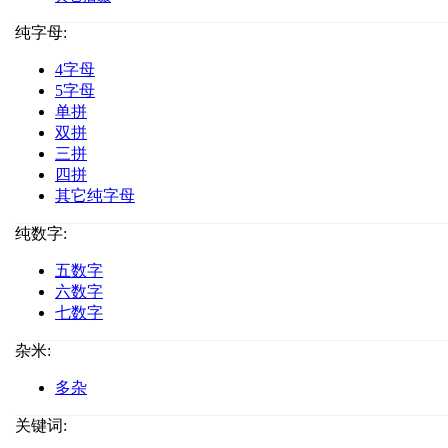
纯字母:
4字母
5字母
单拼
双拼
三拼
四拼
其它纯字母
纯数字:
五数字
六数字
七数字
杂米:
多杂
关键词: