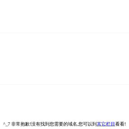
^_7 非常抱歉!没有找到您需要的域名,您可以到
其它栏目
看看!