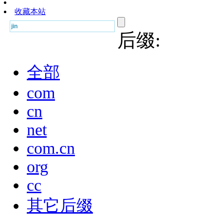
收藏本站
后缀:
全部
com
cn
net
com.cn
org
cc
其它后缀