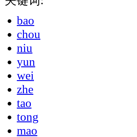
关键词:
bao
chou
niu
yun
wei
zhe
tao
tong
mao