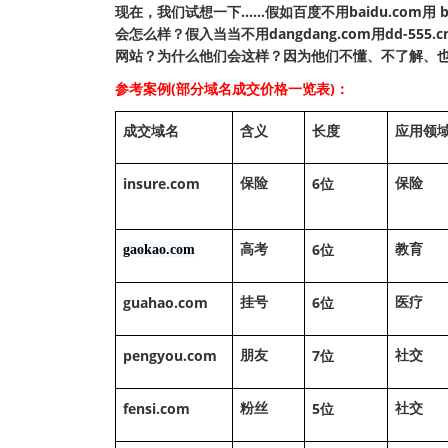
现在，我们试想一下……假如百度不用baidu.com用 bd
会怎么样？假入当当不用dangdang.com用dd
网站？为什么他们会这样？因为他们不懂、不了解、
参考案例(部分域名成交价格一览表)：
成交域名
含义
长度
应用领
insure.com
6
保险
保险
位
6
gaokao.com
高考
教育
位
guahao.com
6
挂号
医疗
位
pengyou.com
7
朋友
社交
位
fensi.com
5
粉丝
社交
位