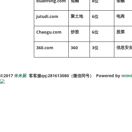
duanrong.com
8
短融
金融
位
jutudi.com
6
聚土地
电商
位
Chaogu.com
6
炒股
股票
位
360.com
360
3
信息安
位
©
2017
米米厨
客客服qq:281613080（微信同号） Powered by
mimi