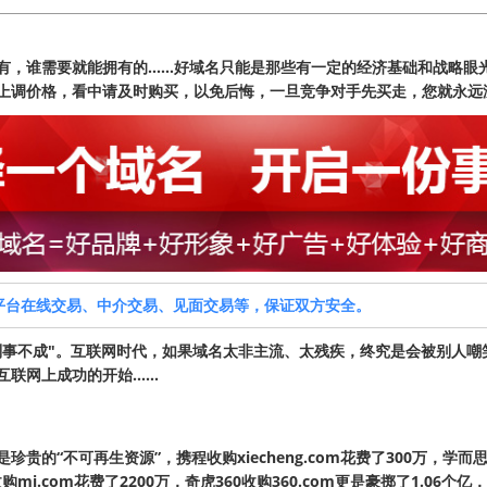
有，谁需要就能拥有的……好域名只能是那些有一定的经济基础和战略眼
上调价格，看中请及时购买，以免后悔，一旦竞争对手先买走，您就永远
平台在线交易、中介交易、见面交易等，保证双方安全。
则事不成"。互联网时代，如果域名太非主流、太残疾，终究是会被别人嘲
上成功的开始......
的“不可再生资源”，携程收购xiecheng.com花费了300万，学而思集
米收购mi.com花费了2200万，奇虎360收购360.com更是豪掷了1.