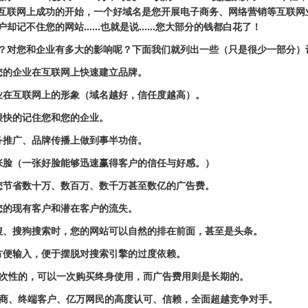
互联网上成功的开始，一个好域名是您开展电子商务、网络营销等互联网
户却记不住您的网站……也就是说……您大部分的钱都白花了！
？对您和企业有多大的影响呢？下面我们就列出一些（只是很少一部分）
您的企业在互联网上快速建立品牌。
业在互联网上的形象（域名越好，信任度越高）。
很快的记住您和您的企业。
务推广、品牌传播上做到事半功倍。
张脸（一张好脸能够迅速赢得客户的信任与好感。）
您节省数十万、数百万、数千万甚至数亿的广告费。
您的现有客户和潜在客户的流失。
搜、搜狗搜索时，您的网站可以自然的排在前面，甚至是头条。
方便输入，便于摆脱对搜索引擎的过度依赖。
一次性的，可以一次购买终身使用，而广告费用则是长期的。
销商、终端客户、亿万网民的高度认可、信赖，全面超越竞争对手。