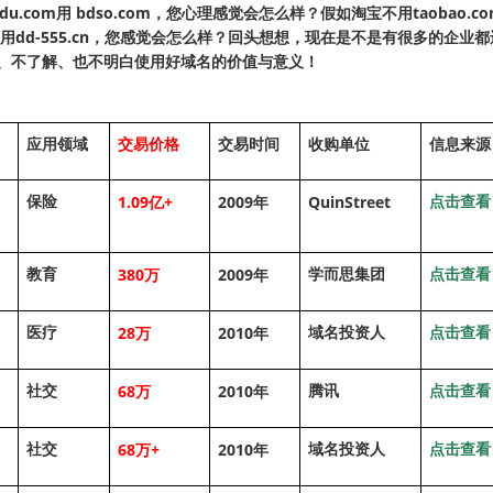
com用 bdso.com，您心理感觉会怎么样？假如淘宝不用taobao.com 
com用dd-555.cn，您感觉会怎么样？回头想想，现在是不是有很多的
、不了解、也不明白使用好域名的价值与意义！
应用领域
交易价格
交易时间
收购单位
信息来源
1.09
+
2009
QuinStreet
保险
点击查看
亿
年
380
2009
教育
学而思集团
点击查看
万
年
28
2010
医疗
域名投资人
点击查看
万
年
68
2010
社交
腾讯
点击查看
万
年
68
+
2010
社交
域名投资人
点击查看
万
年