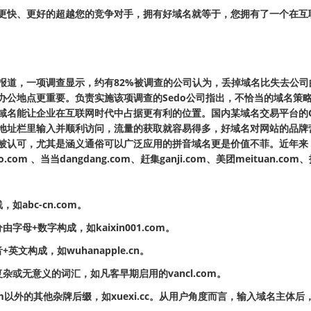
更快、更好的超越您的竞争对手，拥有好域名就等于，您拥有了一个在互
报道，一项调查显示，约有82%被调查的公司认为，丢掉域名比失去公司的
办公地点更重要。负责实施该项调查的Sedo公司指出，不恰当的域名策
域名能让企业在互联网时代中占据更有利的位置。国内某域名交易平台的C
地址栏里输入并顺利访问，流量的获取就容易得多，好域名对网站的品牌
被认可，尤其是涵义通俗可以广泛应用的拼音域名更是价值不菲。近年来
com 、当当dangdang.com、赶集ganji.com、美团meituan.com、
abc-cn.com。
母+数字构成，如kaixin001.com。
文构成，如wuhanapple.cn。
或无意义的词汇，如凡客早期启用的vancl.com。
以外的其他杂牌后缀，如xuexi.cc。从用户角度而言，输入域名主体后