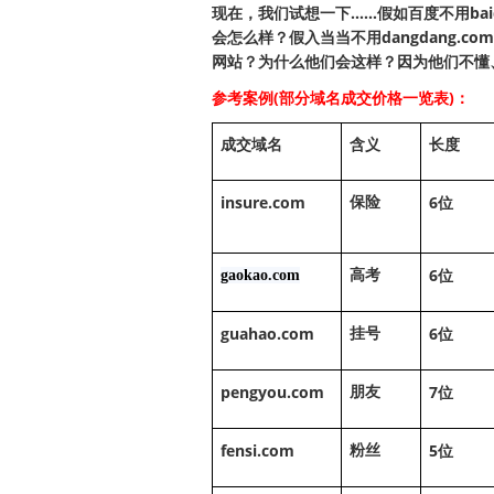
现在，我们试想一下……假如百度不用baidu.
会怎么样？假入当当不用dangdang.
网站？为什么他们会这样？因为他们不懂
参考案例(部分域名成交价格一览表)：
成交域名
含义
长度
insure.com
6
保险
位
6
gaokao.com
高考
位
guahao.com
6
挂号
位
pengyou.com
7
朋友
位
fensi.com
5
粉丝
位