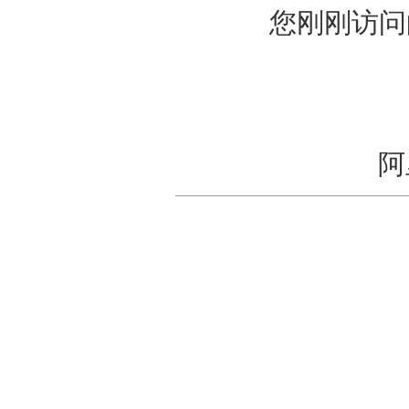
您刚刚访问的域名
阿