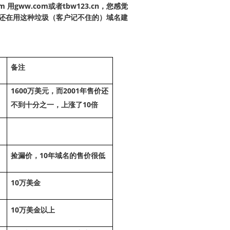
用gww.com或者tbw123.cn，您感觉
企业都还在用这种垃圾（客户记不住的）域名建
备注
1600
2001
万美元，而
年售价还
10
不到十分之一，上涨了
倍
10
捡漏价，
年域名的售价很低
10
万美金
10
万美金以上