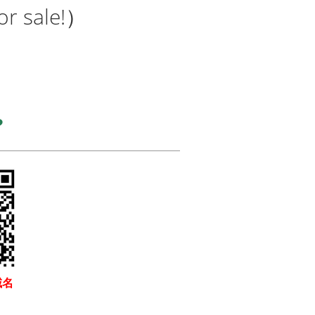
 sale!）
?
域名