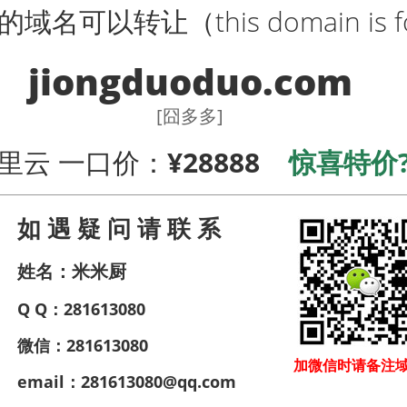
可以转让（this domain is for
jiongduoduo.com
[囧多多]
里云 一口价：
¥28888
惊喜特价
如 遇 疑 问 请 联 系
姓名：米米厨
Q Q：281613080
微信：281613080
加微信时请备注
email：281613080@qq.com