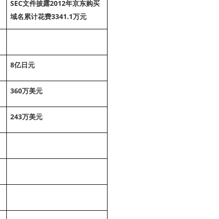
SEC
2012
文件披露
年京东购买
3341.1
域名累计花费
万元
8
亿日元
360
万美元
243
万美元