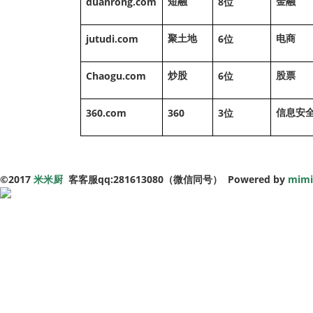
duanrong.com
8
短融
金融
位
jutudi.com
6
聚土地
电商
位
Chaogu.com
6
炒股
股票
位
360.com
360
3
信息安
位
©
2017
米米厨
客客服qq:281613080（微信同号） Powered by
mimi