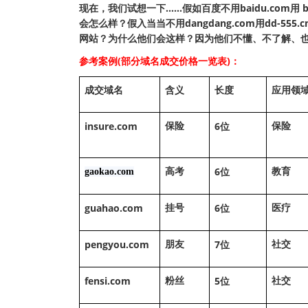
现在，我们试想一下……假如百度不用baidu.com用 bd
会怎么样？假入当当不用dangdang.com用dd
网站？为什么他们会这样？因为他们不懂、不了解、
参考案例(部分域名成交价格一览表)：
成交域名
含义
长度
应用领
insure.com
6
保险
保险
位
6
gaokao.com
高考
教育
位
guahao.com
6
挂号
医疗
位
pengyou.com
7
朋友
社交
位
fensi.com
5
粉丝
社交
位