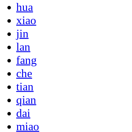
hua
xiao
jin
lan
fang
che
tian
qian
dai
miao