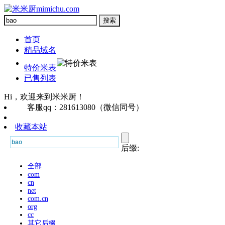
首页
精品域名
特价米表
已售列表
Hi，欢迎来到米米厨！
客服qq：281613080（微信同号）
收藏本站
后缀:
全部
com
cn
net
com.cn
org
cc
其它后缀