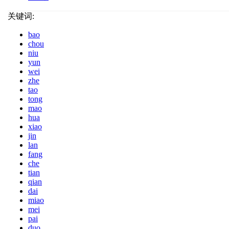
关键词:
bao
chou
niu
yun
wei
zhe
tao
tong
mao
hua
xiao
jin
lan
fang
che
tian
qian
dai
miao
mei
pai
duo