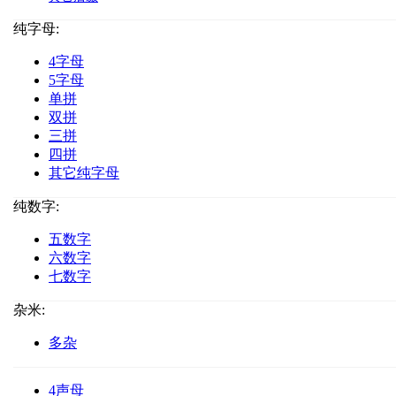
纯字母:
4字母
5字母
单拼
双拼
三拼
四拼
其它纯字母
纯数字:
五数字
六数字
七数字
杂米:
多杂
4声母