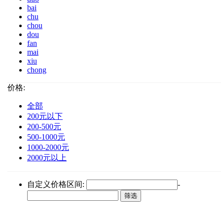
bai
chu
chou
dou
fan
mai
xiu
chong
价格:
全部
200元以下
200-500元
500-1000元
1000-2000元
2000元以上
自定义价格区间:
-