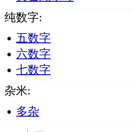
纯数字:
五数字
六数字
七数字
杂米:
多杂