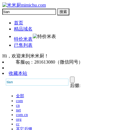
首页
精品域名
特价米表
已售列表
Hi，欢迎来到米米厨！
客服qq：281613080（微信同号）
收藏本站
后缀:
全部
com
cn
net
com.cn
org
cc
其它后缀