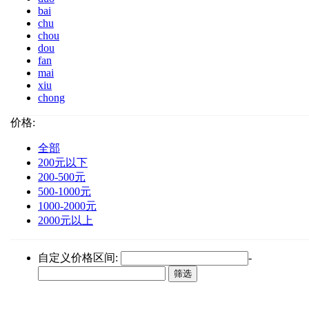
bai
chu
chou
dou
fan
mai
xiu
chong
价格:
全部
200元以下
200-500元
500-1000元
1000-2000元
2000元以上
自定义价格区间:
-