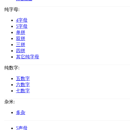
纯字母:
4字母
5字母
单拼
双拼
三拼
四拼
其它纯字母
纯数字:
五数字
六数字
七数字
杂米:
多杂
5声母