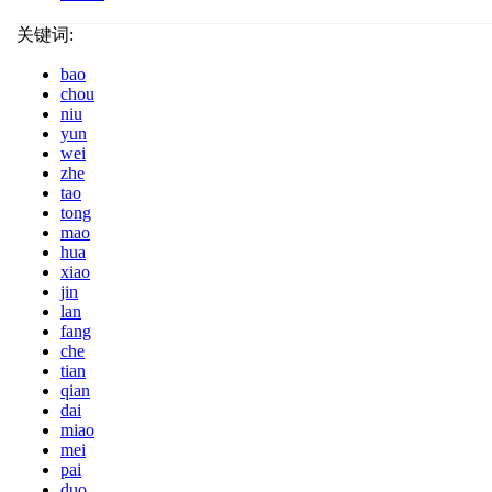
关键词:
bao
chou
niu
yun
wei
zhe
tao
tong
mao
hua
xiao
jin
lan
fang
che
tian
qian
dai
miao
mei
pai
duo