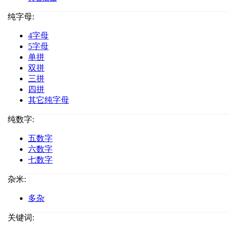
纯字母:
4字母
5字母
单拼
双拼
三拼
四拼
其它纯字母
纯数字:
五数字
六数字
七数字
杂米:
多杂
关键词: