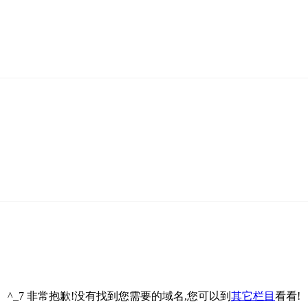
^_7 非常抱歉!没有找到您需要的域名,您可以到
其它栏目
看看!