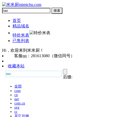
首页
精品域名
特价米表
已售列表
Hi，欢迎来到米米厨！
客服qq：281613080（微信同号）
收藏本站
后缀:
全部
com
cn
net
com.cn
org
cc
其它后缀