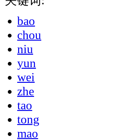
关键词:
bao
chou
niu
yun
wei
zhe
tao
tong
mao