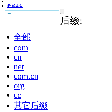
收藏本站
后缀:
全部
com
cn
net
com.cn
org
cc
其它后缀