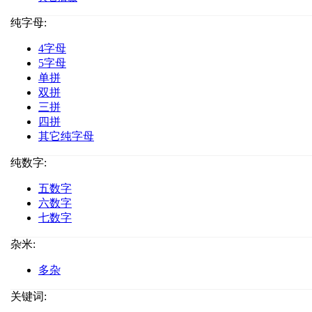
纯字母:
4字母
5字母
单拼
双拼
三拼
四拼
其它纯字母
纯数字:
五数字
六数字
七数字
杂米:
多杂
关键词: