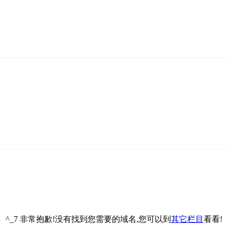
^_7 非常抱歉!没有找到您需要的域名,您可以到
其它栏目
看看!