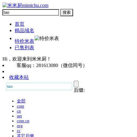
首页
精品域名
特价米表
已售列表
Hi，欢迎来到米米厨！
客服qq：281613080（微信同号）
收藏本站
后缀:
全部
com
cn
net
com.cn
org
cc
其它后缀