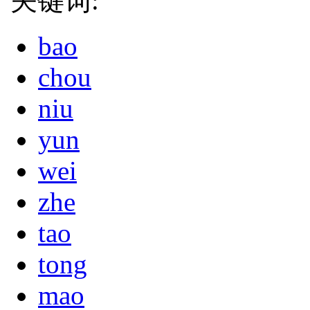
关键词:
bao
chou
niu
yun
wei
zhe
tao
tong
mao