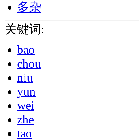
多杂
关键词:
bao
chou
niu
yun
wei
zhe
tao