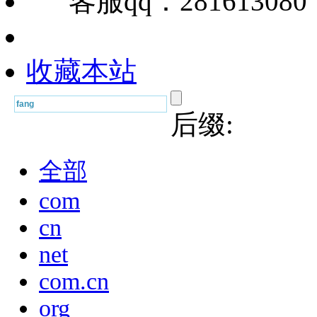
客服qq：28161308
收藏本站
后缀:
全部
com
cn
net
com.cn
org